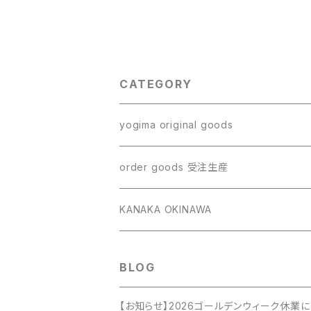
CATEGORY
yogima original goods
ポストカードセット
order goods 受注生産
クリアファイル
スマホケース
KANAKA OKINAWA
風呂敷
カードケース
BLOG
絵本・CD
命名額
【お知らせ】2026ゴールデンウィーク休業