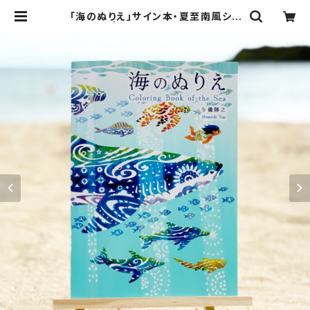
「海のぬりえ」サイン本・夏至南風ショ
ップ特典 | 夏至南風-Masayuki Yo
gi-Goods Series