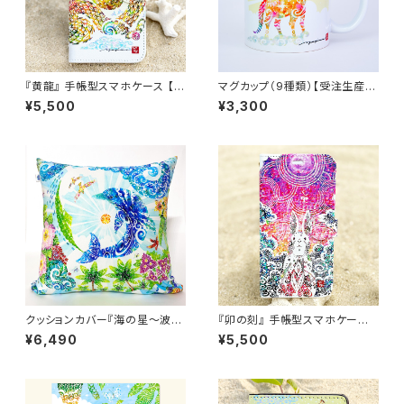
『黄龍』 手帳型スマホケース 【受
マグカップ（9種類）【受注生産・
注生産・送料無料】
送料無料】
¥5,500
¥3,300
クッションカバー『海の星〜波の
『卯の刻』 手帳型スマホケース
光〜』
【受注生産・送料無料】
¥6,490
¥5,500