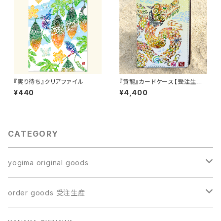
『実り待ち』クリアファイル
『黄龍』カードケース【受注生産・
送料無料】
¥440
¥4,400
CATEGORY
yogima original goods
ポストカードセット
order goods 受注生産