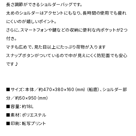
長さ調節ができるショルダーバッグです。
太めのショルダーはアクセントにもなり、長時間の使用でも疲れ
にくいのが嬉しいポイント。
さらに、スマートフォンや鍵などの収納に便利な内ポケットが2つ
付き。
マチも広めで、見た目以上にたっぷり荷物が入ります
スナップボタンがついているので中が見えにくく防犯面でも安心
です♪
■サイズ：本体／約470×380×160（mm）（船底）、ショルダー部
分／約50×950（mm）
■容量：約18L
■素材：ポリエステル
■印刷：転写プリント