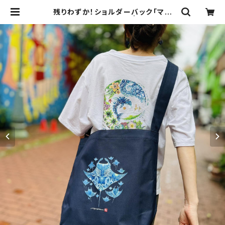
残りわずか！ショルダーバック「マン
タ」（アジャスター付き） | 夏至南風-
Masayuki Yogi-Goods Series