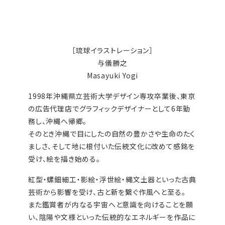
［琉球イラストレーション］
与儀勝之
Masayuki Yogi
1998年沖縄県立芸術大学デザイン専攻卒業後、東京
の広告代理店でグラフィックデザイナーとして6年勤
務し、沖縄へ帰郷。
そのとき沖縄で目にしたの自然の豊かさや生命のたく
ましさ、そして地に根付いた伝統文化に改めて感銘を
受け、絵を描き始める。
紅型・螺鈿細工・影絵・浮世絵・縄文土器といった古典
芸術から影響を受け、古と新を繋ぐ作風へと至る。
また鑑賞者が内なる宇宙へと意識を向けることを願
い、陰陽や文様といった伝統的なエネルギーを作品に