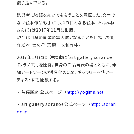
織り込んでいる。
鑑賞者に物語を紡いでもらうことを意図した、文字の
ない絵本作品も手がけ、4作目となる絵本「おねんね
さんぽ」は2017年11月に出版。
現在は自身の画業の集大成となることを目指した創
作絵本「海の星（仮題）」を制作中。
2017年1月には、沖縄市に「art gallery soranoe
（ソラノエ）」を開廊。自身の作品発表の場とともに、沖
縄アートシーンの活性化のため、ギャラリーを他アー
ティストにも開放する。
▪️与儀勝之 公式ページ→
http://yogima.net
▪️art gallery soranoe公式ページ→
http://soran
oe.jp